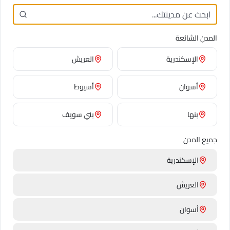
🌱 طريقة العناية
المدن الشائعة
اشتري الفاوانيا في برعم مغلق — بتفضل بتفتح في الفازة، وبتكبر
للضعف في 24–48 ساعة. عمرها بعد ما تفتح: 4–6 أيام.
الإسكندرية
العريش
أسوان
أسيوط
✨ معلومة طريفة
بنها
بني سويف
الفاوانيا هي الزهرة الرسمية لولاية إنديانا (أمريكا) — وكمان
الزهرة الوطنية غير الرسمية للصين، رغم إنها مياقتش معلنة رسمياً.
جميع المدن
الإسكندرية
العريش
جاهز تهدي الفاوانيا؟
نوصّل في نفس اليوم لكل أنحاء القاهرة ومصر. ضمان
أسوان
ورد فريش في كل طلب.