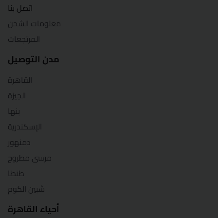
اتصل بنا
شرم الشيخ
معلومات الشحن
شبين الكوم
المرتجعات
مدن التوصيل
سوهاج
القاهرة
السويس
الجيزة
طنطا
بنها
الإسكندرية
الزقازيق
دمنهور
مرسى مطروح
طنطا
شبين الكوم
أحياء القاهرة