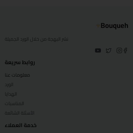
الإسماعيلية
Bouqueh
🌹
كفر الشيخ
نشر البهجة من خلال الورد الجميلة
الخارجة
الأقصر
روابط سريعة
المنصورة
معلومات عنا
مرسى مطروح
الورد
الهدايا
المنيا
المناسبات
بورسعيد
الأسئلة الشائعة
خدمة العملاء
قنا