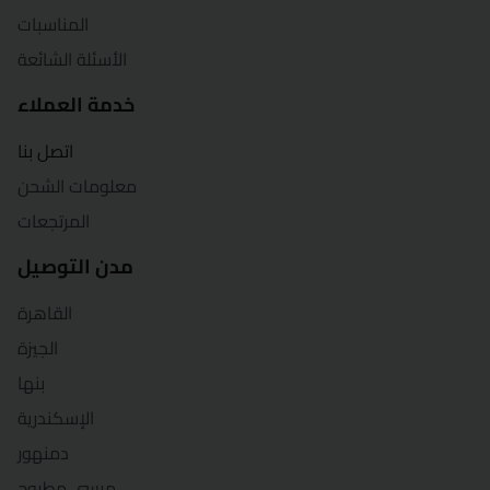
المناسبات
قنا
الأسئلة الشائعة
شرم الشيخ
خدمة العملاء
شبين الكوم
اتصل بنا
معلومات الشحن
سوهاج
المرتجعات
السويس
مدن التوصيل
طنطا
القاهرة
الجيزة
الزقازيق
بنها
الإسكندرية
دمنهور
مرسى مطروح