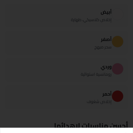
أبيض
إخلاص كلاسيكي، طهارة
أصفر
سحر مبهج
وردي
رومانسية استوائية
أحمر
إخلاص شغوف
أحسن مناسبات لإهدائها