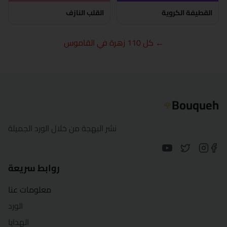
الجيزة
القطيفة الكروية
القلب النازف
الغردقة
← كل 110 زهرة في القاموس
الإسماعيلية
كفر الشيخ
الخارجة
Bouqueh
🌹
الأقصر
نشر البهجة من خلال الورد الجميلة
المنصورة
روابط سريعة
مرسى مطروح
معلومات عنا
المنيا
الورد
الهدايا
بورسعيد