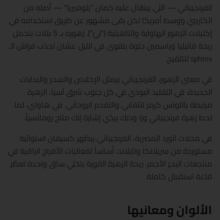
الفرنجيباني — اللي بيتقال عليه كمان "بلوميريا" — أصله من
الكاريبي ووسط أمريكا لكن بقى مشهور عن طريق استخدامه في
إكليلات الزهور الهاواية والتاهيتية ("ليّ"). زهوره بـ 5 بتلات بتحمل
ريحة فانيليا وياسمين حلوة بتقوى في الليل عشان تجذب فراش الـ
sphinx للتلقيح.
في معنى الزهور، الفرنجيباني بيمثل الإخلاص والسحر والبدايات
الجديدة. في التقليد البوذي في كل جنوب شرق آسيا، الزهرة
مرتبطة باللوتس كرمز للتفاني والتقدم الروحاني. في هاواي، لما
تحط زهرة فرنجيباني ورا ودنك بيدّي إشارة إنك متاح رومانسياً.
في محلات الورد المصرية، الفرنجيباني بيظهر كسيقان استوائية
مستوردة من سريلانكا وتايلاند، أساساً لفعاليات الأفراح الراقية في
منتجعات البحر الأحمر. ريحة الزهرة القوية بتخلي ساق واحدة تعطّر
قاعة استقبال كاملة.
الألوان ومعانيها