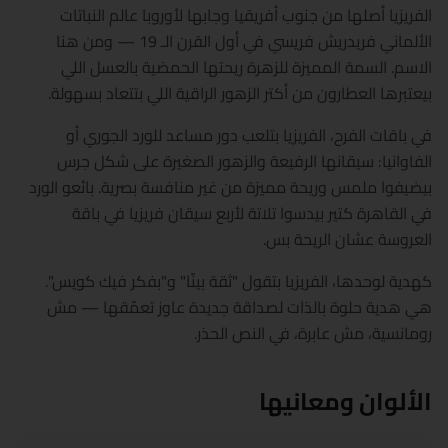
الفريزيا أصلها من جنوب أفريقيا وجابها لأوروبا عالم النباتات
الألماني فريدريش فريسي في أول القرن الـ 19 — ومن هنا
الاسم. السمة المميزة للزهرة ريحتها الحمضية بالعسل اللي
بيعتبرها العطارون من أكتر الزهور الراقية اللي بتتعاد بسهولة.
في باقات الفرح، الفريزيا بتلعب دور مساعد للورد الجوري أو
الفاوانيا: سيقانها الرفيعة والزهور الصغيرة على شكل جرس
بيضيفوا ملمس وريحة مميزة من غير منافسة بصرية. بائعو الورد
في القاهرة كتير بيدسوا تلاتة لأربع سيقان فريزيا في باقة
العروسة عشان الريحة بس.
كهدية لوحدها، الفريزيا بتقول "ثقة بينّا" و"بفكر فيك كويس".
هي هدية حلوة بالذات لصداقة جديدة عاوز تعمّقها — مش
رومانسية، مش عابرة، في النص الحذر.
الألوان ومعانيها