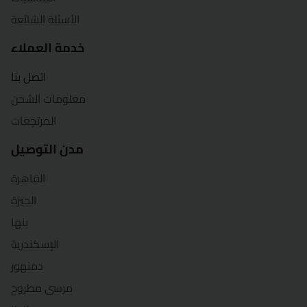
قنا
الأسئلة الشائعة
خدمة العملاء
شرم الشيخ
اتصل بنا
شبين الكوم
معلومات الشحن
سوهاج
المرتجعات
مدن التوصيل
السويس
القاهرة
طنطا
الجيزة
الزقازيق
بنها
الإسكندرية
دمنهور
مرسى مطروح