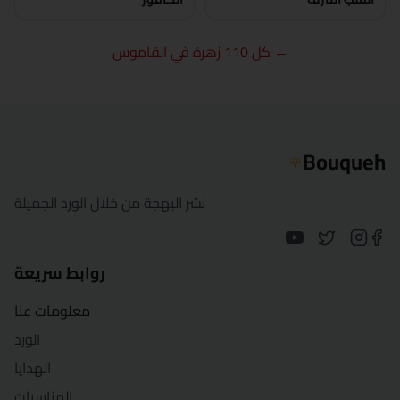
الغردقة
← كل 110 زهرة في القاموس
الإسماعيلية
كفر الشيخ
Bouqueh
🌹
الخارجة
نشر البهجة من خلال الورد الجميلة
الأقصر
المنصورة
روابط سريعة
مرسى مطروح
معلومات عنا
المنيا
الورد
الهدايا
بورسعيد
المناسبات