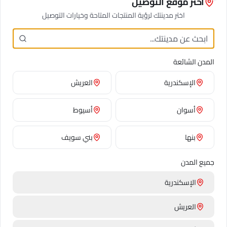
اختر موقع التوصيل
فرح
شكراً
مولود جديد
من غير سبب
Close
اختر مدينتك لرؤية المنتجات المتاحة وخيارات التوصيل
🌱 طريقة العناية
المدن الشائعة
الفريزيا بتفتح برعم ورا التاني على الساق — قص كل يومين
وعرض الإزهار بيفضل 8–12 يوم. تجنب الشمس المباشرة عشان
الإسكندرية
العريش
تحافظ على الريحة.
أسوان
أسيوط
✨ معلومة طريفة
بنها
بني سويف
الفريزيا من أهم تلات زهور بتستخدم في العطور الحديثة — مع
جميع المدن
الورد الجوري والياسمين. عطور ديور وشانيل وجو مالون كلها فيها
نوتات فريزيا.
الإسكندرية
العريش