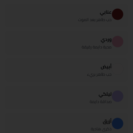
عنابي
حب طاهر بعد الموت
وردي
محبة دايمة رقيقة
أبيض
حب طاهر بريء
ليلكي
صداقة دايمة
أزرق
ذكرى هادية