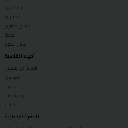
الإسكندرية
دمنهور
مرسى مطروح
طنطا
شبين الكوم
أحياء القاهرة
العاشر من رمضان
العباسية
عابدين
عين شمس
الأزهر
النشرة الإخبارية