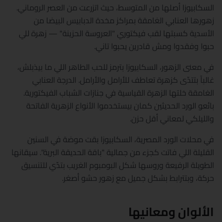
السكابيوزا أصلها من المتوسط، حيث اتزرعت من العصر الروماني.
زهورها العنابي الغامقة بمراكز مخدة الدبابيس البيضا من
الأسدية كسبتها لقب فيكتوري "العروسة الحزينة" — زهرة للي
حبوا وفقدوا ومش قادرين يحبوا تاني.
في معنى الزهور، السكابيوزا بترمز للحب الطاهر اللي ما بيذبلش،
غالباً بتتدّى كزهرة تعاطف للأرامل والأرامل. الدرجة العنابي
الغامقة خلتها الزهرة القياسية في جنازات الشباب الفيكتورية.
بائعو الورد الحديثين كمان بيستخدموا الأنواع الزهرية الفاتحة
والليلكي لمعاني أقل حزن.
في محلات الورد المصرية، السكابيوزا بقت موضة في السنين
القليلة اللي فاتت كجزء من جمالية "باقة الحديقة البرية". سيقانها
الطويلة الرفيعة وروسها شكل البومبوم الغريب بتدّي للتنسيق
حركة، وبتترابط بشكل جميل مع زهور حشو أصغر.
الألوان ومعانيها