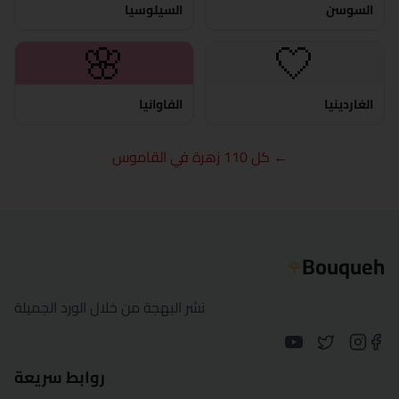
الفيوم
السوسن
السيلوسيا
🌸
🤍
الجيزة
الغردقة
الغاردينيا
الفاوانيا
الإسماعيلية
← كل 110 زهرة في القاموس
كفر الشيخ
الخارجة
Bouqueh
الأقصر
🌹
المنصورة
نشر البهجة من خلال الورد الجميلة
مرسى مطروح
روابط سريعة
المنيا