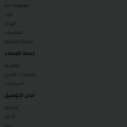
معلومات عنا
بورسعيد
الورد
الهدايا
قنا
المناسبات
شرم الشيخ
الأسئلة الشائعة
شبين الكوم
خدمة العملاء
سوهاج
اتصل بنا
معلومات الشحن
السويس
المرتجعات
طنطا
مدن التوصيل
الزقازيق
القاهرة
الجيزة
بنها