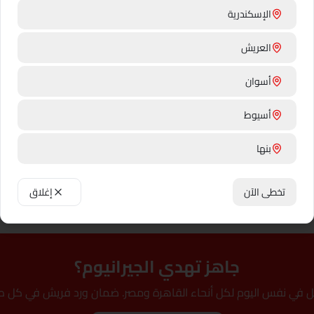
الإسكندرية
ئها
العريش
بب
سلامتك
أسوان
أسيوط
✨ معلومة طريفة
بنها
 شمس كاملة، تربة رملية، وري
زيت الجيرانيوم اللي بيتقطر من الأ
ة كل أسبوع والنبات هيزهر من
زيوت عطرية بتستخدم في عطور التجا
الجيرانيوم في العالم، بعد الصين وف
بني سويف
تخطى الآن
إغلاق
القاهرة
دهب
جاهز تهدي الجيرانيوم؟
دمنهور
ل في نفس اليوم لكل أنحاء القاهرة ومصر. ضمان ورد فريش في كل ط