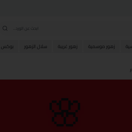
سية
زهور موسمية
زهور غريبة
سلال الزهور
بوكس و
م
🌸