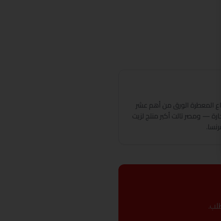
نواع المعطرة الورق من أهم عشر
رة — ومصر تالت أكبر منتج لزيت
رنسا.
لب.