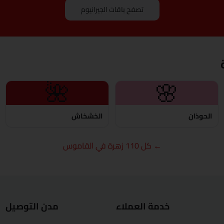
دمياط
تصفح باقات الجيرانيوم
الفيوم
الجيزة
الغردقة
🌺
🌸
الإسماعيلية
الحوذان
الخشخاش
كفر الشيخ
← كل 110 زهرة في القاموس
الخارجة
الأقصر
المنصورة
خدمة العملاء
مدن التوصيل
مرسى مطروح