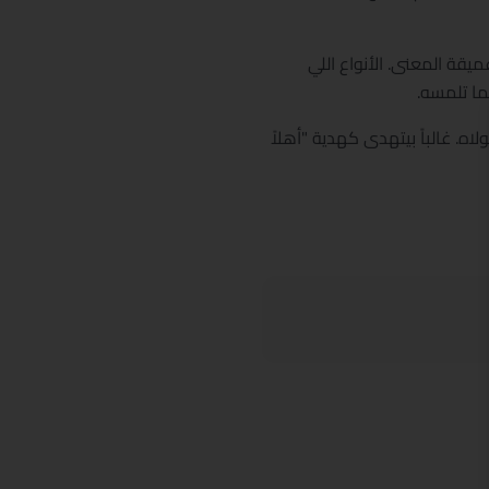
يقة المعنى. الأنواع اللي
ما تلمسه.
 3–4 شهور وهيعيش مع أي حد بيتولاه. غالباً بيتهدى كهدية "أهلاً