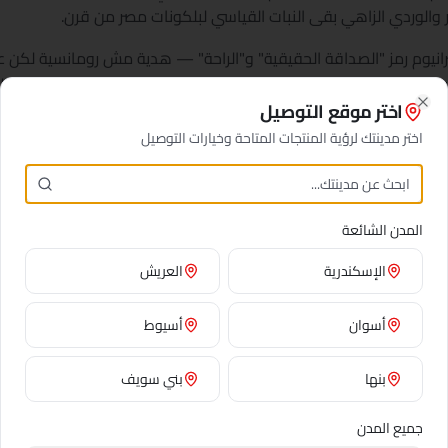
مر والوردي الزاهي بقى النبات القياسي لبلكونات مصر من قرن.
انيوم رمز "الصداقة الحقيقية" و"الراحة" — هدية مش رومانسية لكن عم
رانيوم الليمون) بيشيلوا نفس المعنى مع بُعد إضافي: ورقهم بيطلع عطر ل
اختر موقع التوصيل
Close
كهدية، أصيص الجيرانيوم البديل العملي للزهور المقطوعة — هيزهر
اختر مدينتك لرؤية المنتجات المتاحة وخيارات التوصيل
 حيث ممكن يتحمل شمس الصيف القاسية من غير ما يكش.
المدن الشائعة
الإسكندرية
العريش
وردي
محبة لطيفة، دعم
أسوان
أسيوط
بنها
بني سويف
جميع المدن