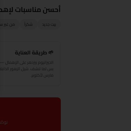
أحسن مناسبات لإهدا
بيت جديد
شكراً
من غير س
🌱 طريقة العناية
الجيرانيوم بيزدهر على الإهمال —
بس لما تنشف. شيل الزهور الذابل
مارس لأكتوبر.
نوصّ