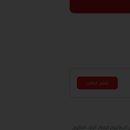
تصفح الباقات
نيوم المناخ البارد. النباتيين