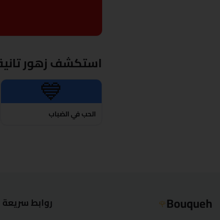
استكشف زهور تانية
💙
الحب في الضباب
Bouqueh
روابط سريعة
🌹