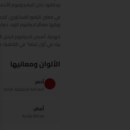
بيدققوا، لكن البيلارجونيوم الأح
في معنى الزهور الفيكتوري، الجير
ورقها معطّر (جيرانيوم الورد، جي
بيك في أول شقة" في القاهرة،
الألوان ومعانيها
أحمر
الصداقة الحقيقية، الراحة
أبيض
صداقة هادية