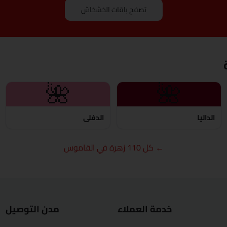
دمياط
تصفح باقات الخشخاش
الفيوم
الجيزة
الغردقة
🌺
🌺
الإسماعيلية
الداليا
الدفلى
كفر الشيخ
← كل 110 زهرة في القاموس
الخارجة
الأقصر
المنصورة
خدمة العملاء
مدن التوصيل
مرسى مطروح