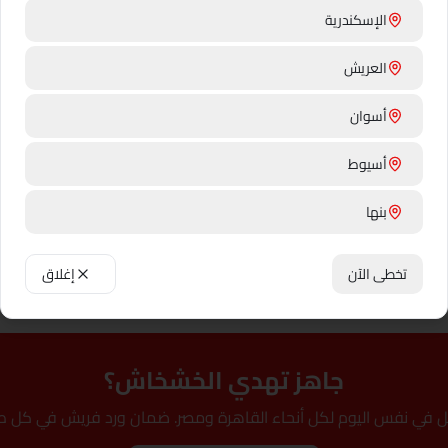
الإسكندرية
ئها
العريش
أسوان
أسيوط
✨ معلومة طريفة
بنها
 امتصاص الماية — احرق نهاية
خشخاش الأفيون (بابافر سومنيفي
السيقان بشعلة أو ماية ساخنة 10 ثواني قبل ما ترتبهم. عمره في
الأحمر للزينة — وبيتزرع لحد النهار
الكوديين والمورفين.
بني سويف
تخطى الآن
إغلاق
القاهرة
دهب
جاهز تهدي الخشخاش؟
دمنهور
ل في نفس اليوم لكل أنحاء القاهرة ومصر. ضمان ورد فريش في كل ط