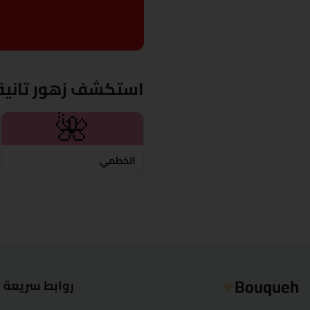
استكشف زهور تانية
🌺
الخطمي
Bouqueh
روابط سريعة
🌹