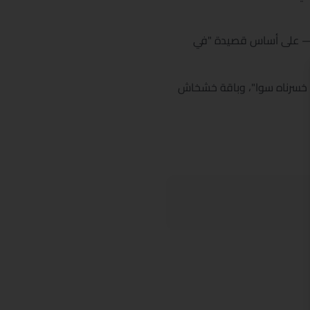
لى — على أساس قصيدة "في
ي خسرناه سوا"، وباقة خشخاش