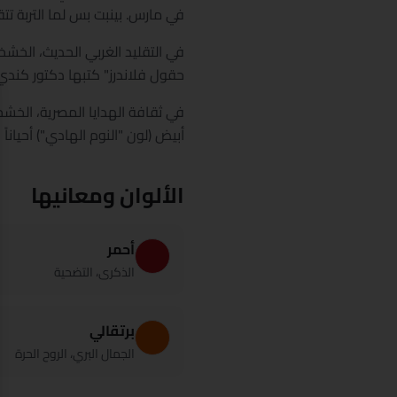
في مارس. بينبت بس لما التربة تتقل
في التقليد الغربي الحديث، الخش
حقول فلاندرز" كتبها دكتور كندي في 1915. النهارده الخشخاش بيتلبس كل 11 نوفمبر ف
في ثقافة الهدايا المصرية، الخ
أبيض (لون "النوم الهادي") أحياناً بتتهدى
الألوان ومعانيها
أحمر
الذكرى، التضحية
برتقالي
الجمال البري، الروح الحرة