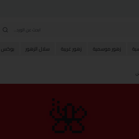
سية
زهور موسمية
زهور غريبة
سلال الزهور
بوكس و
ش
🌺