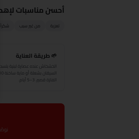
أحسن مناسبات لإهدا
تعزية
من غير سبب
شكراً
🌱 طريقة العناية
الخشخاش عنده عصارة لبنية بتسد
الفازة قصير، 3–5 أيام.
نوصّ