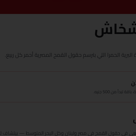
شخاش
 البرية الحمرا اللي بترسم حقول القمح المصرية أحمر كل ربيع.
ن
بدأ من 500 جنيه.
عي في حقول القمح في مصر ولبنان وكل البحر المتوسط — بيتشاف لأي 