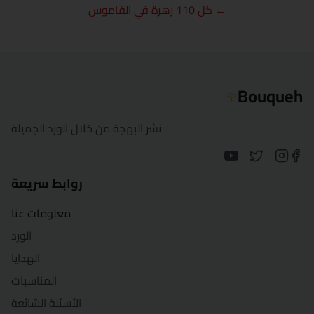
← كل 110 زهرة في القاموس
الغردقة
الإسماعيلية
كفر الشيخ
Bouqueh
🌹
الخارجة
نشر البهجة من خلال الورد الجميلة
الأقصر
المنصورة
روابط سريعة
معلومات عنا
مرسى مطروح
الورد
المنيا
الهدايا
المناسبات
بورسعيد
الأسئلة الشائعة