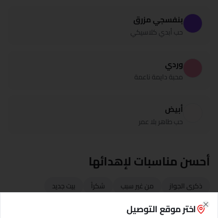
بنفسجي مزرق
حب أبدي كلاسيكي
وردي
محبة دايمة ناعمة
أبيض
حب طاهر بلا عمر
أحسن مناسبات لإهدائها
ذكرى الجواز
من غير سبب
شكراً
بيت جديد
اختر موقع التوصيل
Close