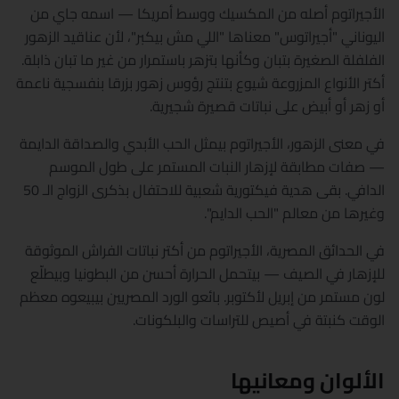
الأجيراتوم أصله من المكسيك ووسط أمريكا — اسمه جاي من
اليوناني "أجيراتوس" معناها "اللي مش بيكبر"، لأن عناقيد الزهور
الفلفلة الصغيرة بتبان وكأنها بتزهر باستمرار من غير ما تبان ذابلة.
أكتر الأنواع المزروعة شيوع بتنتج رؤوس زهور بزرقا بنفسجية ناعمة
أو زهر أو أبيض على نباتات قصيرة شجيرية.
في معنى الزهور، الأجيراتوم بيمثل الحب الأبدي والصداقة الدايمة
— صفات مطابقة لإزهار النبات المستمر على طول الموسم
الدافي. بقى هدية فيكتورية شعبية للاحتفال بذكرى الزواج الـ 50
وغيرها من معالم "الحب الدايم".
في الحدائق المصرية، الأجيراتوم من أكتر نباتات الفراش الموثوقة
للإزهار في الصيف — بيتحمل الحرارة أحسن من البطونيا وبيطلّع
لون مستمر من إبريل لأكتوبر. بائعو الورد المصريين بيبيعوه معظم
الوقت كنبتة في أصيص للتراسات والبلكونات.
الألوان ومعانيها