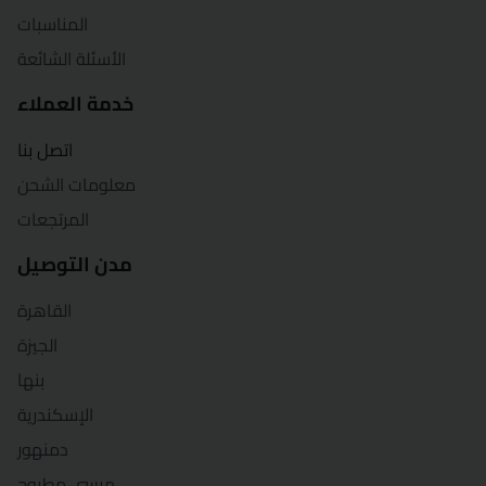
المناسبات
قنا
الأسئلة الشائعة
شرم الشيخ
خدمة العملاء
شبين الكوم
اتصل بنا
معلومات الشحن
سوهاج
المرتجعات
السويس
مدن التوصيل
طنطا
القاهرة
الجيزة
الزقازيق
بنها
الإسكندرية
دمنهور
مرسى مطروح