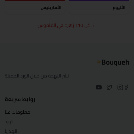
الجيزة
الأليوم
الأماريليس
الغردقة
← كل 110 زهرة في القاموس
الإسماعيلية
كفر الشيخ
الخارجة
Bouqueh
🌹
الأقصر
نشر البهجة من خلال الورد الجميلة
المنصورة
روابط سريعة
مرسى مطروح
معلومات عنا
المنيا
الورد
الهدايا
بورسعيد