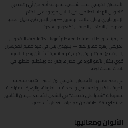
الأقحوان الخريفي عنده شخصية مزدوجة أكتر من أي زهرة في
قاموس الهدايا العالمي. في اليابان موجود على الختم
الإمبراطوري وعلى غلاف الباسبور — رمز للإمبراطور، طول العمر،
ومهرجان الاعتدال الخريفي "كيكو نو سيكو".
في فرنسا وإيطاليا وبولندا ومعظم أوروبا الكاثوليكية، الأقحوان
الخريفي زهرة مقابر بحتة — بتتهدى بس في عيد جميع القديسين
(1 نوفمبر) ومبتتهديش كهدية رومانسية أبداً، لأن ربطها بالموت
قوي بكتير. بائعو الورد في مصر عارفين ده وبيتجنبوا خلطها في
باقات بتتبعت لبرة.
في مصر نفسها، الأقحوان الخريفي بين الاتنين: هدية محترمة
للخريف للكبار والمعلمين والصداقات الطويلة، والزهرة الافتراضية
لتنسيقات "شكراً على خدمتك" في الشغل. لمّه مع سيقان الكافور
وهتطلع باقة نظيفة من غير دراما بتعيش أسبوعين.
الألوان ومعانيها