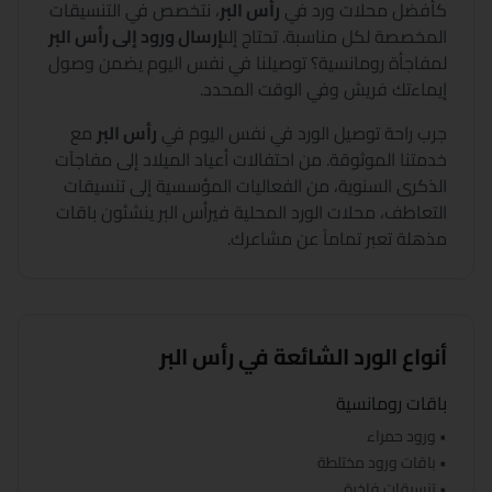
كأفضل محلات ورد في
رأس البر
،
نتخصص في التنسيقات
المخصصة لكل مناسبة. تحتاج إلى
إرسال ورود إلى
رأس البر
لمفاجأة رومانسية؟ توصيلنا في نفس اليوم يضمن وصول
إيماءتك فريش وفي الوقت المحدد.
جرب راحة توصيل الورد في نفس اليوم في
رأس البر
مع
خدمتنا الموثوقة. من احتفالات أعياد الميلاد إلى مفاجآت
الذكرى السنوية، من الفعاليات المؤسسية إلى تنسيقات
التعاطف، محلات الورد المحلية في
رأس البر
ينشئون باقات
مذهلة تعبر تماماً عن مشاعرك.
أنواع الورد الشائعة في
رأس البر
باقات رومانسية
• ورود حمراء
• باقات ورود مختلطة
• تنسيقات فاخرة