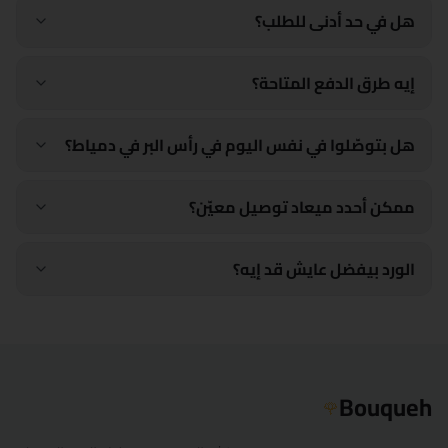
شبين الكوم
هل في حد أدنى للطلب؟
سوهاج
إيه طرق الدفع المتاحة؟
السويس
هل بتوصّلوا في نفس اليوم في رأس البر في دمياط؟
طنطا
الزقازيق
ممكن أحدد ميعاد توصيل معيّن؟
الورد بيفضل عايش قد إيه؟
Bouqueh
🌹