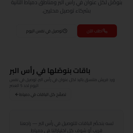
بنوصّل لكل عنوان في رأس البر ومناطق دمياط التانية
بشركاء توصيل محليين.
اطلب الآن
توصيل في نفس اليوم
باقات بنوصّلها في رأس البر
ورد فريش متنسق باليد لكل عنوان في رأس البر، توصيل في نفس
اليوم لحد 5 العصر
تصفّح كل الباقات في دمياط
لسه بنحضّر الباقات للتوصيل في رأس البر — راجعنا
قريب أو شوف كل اختياراتنا في دمياط