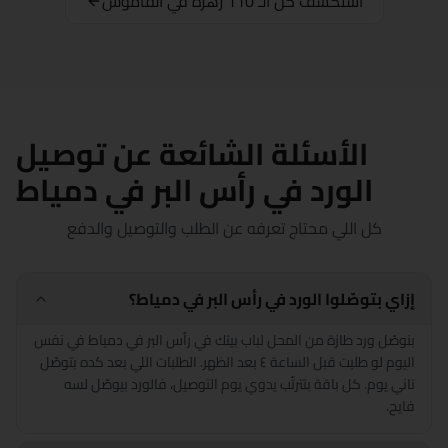
استكشف كل الـ 110 زهرة في القاموس
كفر الشيخ
الخارجة
الأقصر
الأسئلة الشائعة عن توصيل
المنصورة
الورد في رأس البر في دمياط
مرسى مطروح
كل اللي محتاج تعرفه عن الطلب والتوصيل والدفع
المنيا
إزاي بتوصّلوا الورد في رأس البر في دمياط؟
بورسعيد
بنوصّل ورد طازة من المحل لباب بيتك في رأس البر في دمياط في نفس
قنا
اليوم لو طلبت قبل الساعة ٤ بعد الظهر. الطلبات اللي بعد كده بتوصّل
تاني يوم. كل باقة بتترتّب يدوي يوم التوصيل، فالورد بيوصّل لسه
فايح.
شرم الشيخ