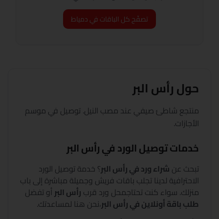
تصفّح كل الباقات في دمياط
حول
رأس البر
منتجع شاطئ صيفي عند مصب النيل. توصيل في موسم
الأجازات.
خدمات توصيل الورد في
رأس البر
تبحث عن
شراء ورد في
رأس البر
؟
خدمة توصيل الورد
الاحترافية لدينا تجلب باقات فريش وجميلة مباشرة إلى باب
منزلك. سواء كنت تحتاج
محل ورد قرب
رأس البر
أو تفضل
طلب باقة أونلاين في
رأس البر
،
نحن هنا لمساعدتك.