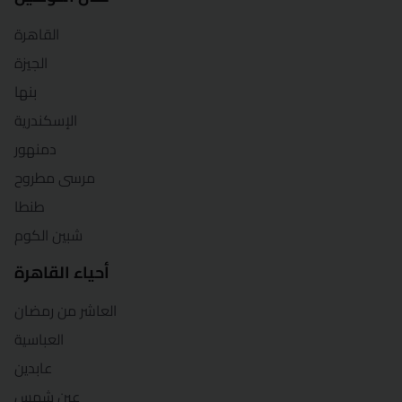
القاهرة
الجيزة
بنها
الإسكندرية
دمنهور
مرسى مطروح
طنطا
شبين الكوم
أحياء القاهرة
العاشر من رمضان
العباسية
عابدين
عين شمس