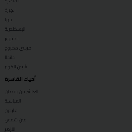
القاهرة
الجيزة
سوهاج
بنها
السويس
الإسكندرية
دمنهور
طنطا
مرسى مطروح
الزقازيق
طنطا
شبين الكوم
أحياء القاهرة
العاشر من رمضان
العباسية
عابدين
عين شمس
الأزهر