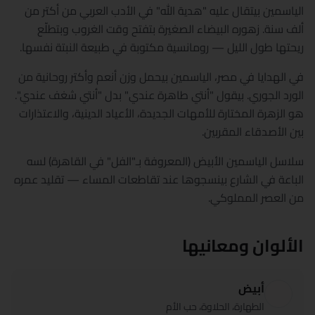
الياسمين بيتقال عليه "هدية الله" في الأدب العربي من أكتر من
ألف سنة. زهوره البيضاء الصغيرة بتفتح وقت الغروب وبتطلّع
ريحتها طول الليل — رومانسية مكتوبة في طبيعة النبتة نفسها.
في الهدايا في مصر، الياسمين بيحمل وزن أنعم وأكتر روحانية من
الورد الجوري. بيقول "أنتي طاهرة عندي" بدل "أنتي شغف عندي".
هو الزهرة المختارة للأمهات الجديدة، الأعياد الدينية، والاعتذارات
بين الأصدقاء المقربين.
سلاسل الياسمين الأبيض (المعروفة بـ"الفل" في القاهرة) لسه
الباعة في الشارع بينسجوها عند تقاطعات المساء — تقليد عمره
من العصر المملوكي.
الألوان ومعانيها
أبيض
الطهارة، الحلاوة، حب الأم