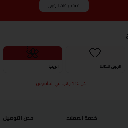
دمياط
تصفح باقات الزغبور
الفيوم
الجيزة
الغردقة
🌺
🤍
الإسماعيلية
الزنبق الكاللا
الزينيا
كفر الشيخ
← كل 110 زهرة في القاموس
الخارجة
الأقصر
المنصورة
خدمة العملاء
مدن التوصيل
مرسى مطروح