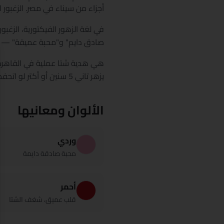
أجزاء من سيناء في مصر. الزغبور 
في لغة الزهور الفيكتورية، الزغبو
صادق دايم" و"محبة عميقة" — أق
هي هدية شتا عملية في القاهرة: ا
يزهر تاني 5 سنين أو أكتر لو اتحفظ بارد وناشف خلال الصيف.
الألوان ومعانيها
وردي
محبة صادقة دايمة
أحمر
قلب عميق، شغف الشتا