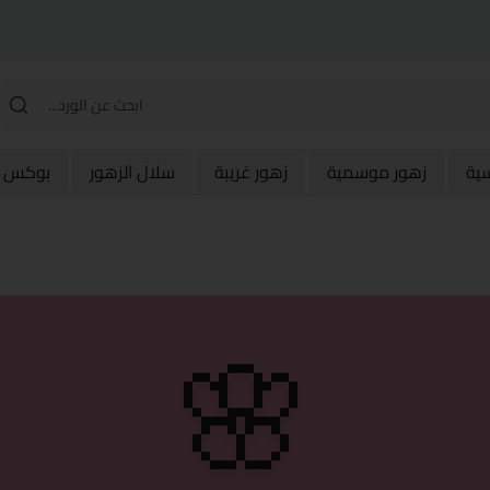
سية
زهور موسمية
زهور غريبة
سلال الزهور
بوكس و
🌸