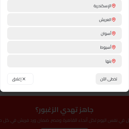
الإسكندرية
ئها
العريش
بب
شكراً
أسوان
أسيوط
✨ معلومة طريفة
بنها
سقيه من الطبق اللي تحت، مش من
زغبور سيناء بيزهر في نفس الوديان 
فوق أبداً. خليه بارد، الأفضل 10–18°م. في مصر، حطه في بلكونة
في الكتاب المقدس كانت فيها — ره
من القرن السادس.
بني سويف
تخطى الآن
إغلاق
القاهرة
دهب
جاهز تهدي الزغبور؟
دمنهور
ل في نفس اليوم لكل أنحاء القاهرة ومصر. ضمان ورد فريش في كل ط