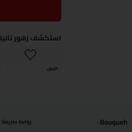
استكشف زهور تانية
🤍
الزنبق
Bouqueh
روابط سريعة
🌹