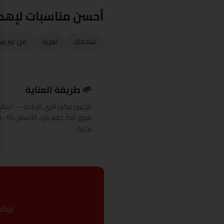
أحسن مناسبات لإهدا
سلامتك
تعزية
من غير س
🌱 طريقة العناية
الزغبور بيكره الري الزيادة — ا
بحرية.
نوصّ