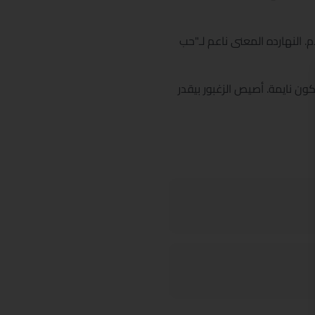
. النهارده المعنى ناعم لـ"حب
ون نايمة. أصيص الزغبور بيقدر