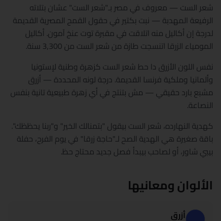
شعر الست — معروف في مصر بـ"شعر الست" عشان بتلاته
الرفيعة المهدبة — نبت بكتير في حقول القمح المصرية القديمة
لدرجة إن أكاليل منه اتلاقت في مقبرة توت عنخ آمون. أكاليل
المومياء الزرقا اتنسجت طازة من شعر الست من 3,300 سنة.
نفس اللون الأزرق دا حط شعر الست كزهرة وطنية لإستونيا
وألمانيا وملكية فرنسا القديمة. درجة لونه المحددة — أزرق
مشبع بارد حقيقي — مش بتنتج في أي زهرة طبيعية تانية بنفس
النصاعة.
كهدية النهارده، شعر الست بيقول "بتمنالك الخير" و"ربنا يحظظك".
باقة صغيرة هي الهدية الصح لـ"حاجة زرقا" في يوم الفرح، حفلة
بيبي شاور، أو لصاحب بيبدأ فصل جديد محتاج حظ.
الألوان ومعانيها
أزرق