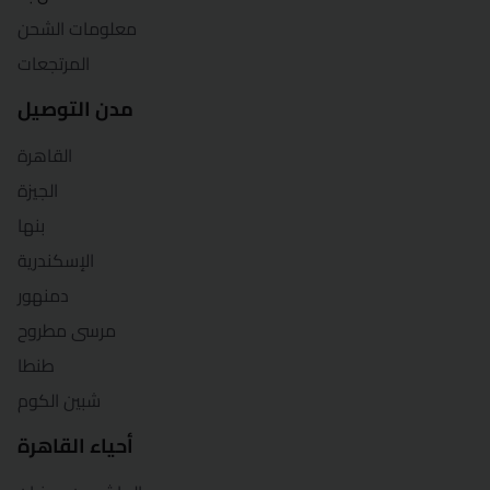
شرم الشيخ
معلومات الشحن
المرتجعات
شبين الكوم
مدن التوصيل
سوهاج
القاهرة
السويس
الجيزة
بنها
طنطا
الإسكندرية
الزقازيق
دمنهور
مرسى مطروح
طنطا
شبين الكوم
أحياء القاهرة