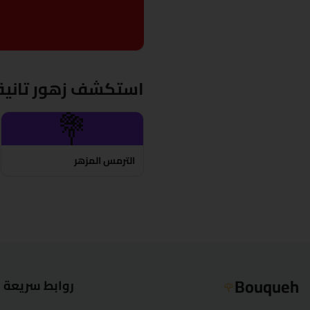
استكشف زهور تانية
💐
الترمس المزهر
Bouqueh
روابط سريعة
🌹