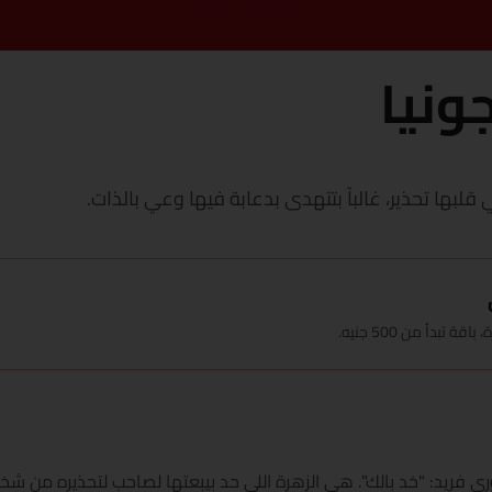
ونيا
بها تحذير، غالباً بتتهدى بدعابة فيها وعي بالذات.
بدأ من 500 جنيه.
توري فريد: "خد بالك". هي الزهرة اللي حد بيبعتها لصاحب لتحذيره 