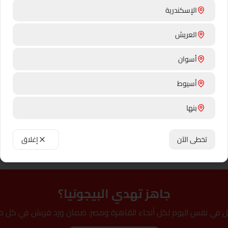
الإسكندرية
ئها
العريش
ت جديد
شكراً
أسوان
أسيوط
✨ معلومة طريفة
بنها
والتربة اللي بتصرّف الماية كويس
ي ليها. الإزهار في البيت ممكن
بيتزرع في العالم.
بني سويف
تخطى الآن
إغلاق
القاهرة
دهب
جاهز تهدي البيجونيا؟
دمنهور
ل في نفس اليوم لكل أنحاء القاهرة ومصر. ضمان ورد فريش في كل ط