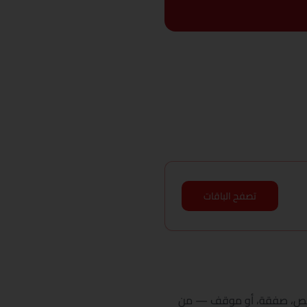
تصفح الباقات
من شخص، صفقة، أو موقف — من