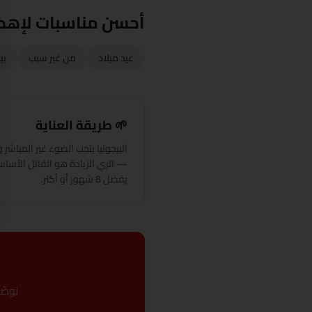
أحسن مناسبات لإهدا
عيد ميلاد
من غير سبب
بي
🌱 طريقة العناية
البيجونيا بتحب الضوء غير المباشر 
— الري الزيادة هو القاتل الأساس
يفضل 8 شهور أو أكتر.
نوصّ