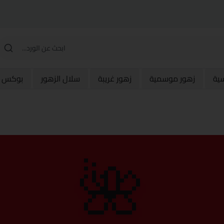
سية
زهور موسمية
زهور غريبة
سلال الزهور
بوكس و
🌺