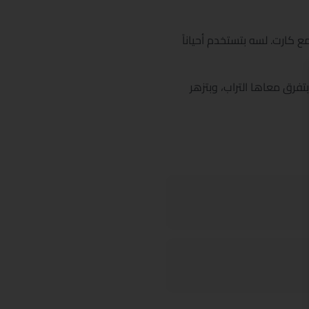
مع كارت. لسه بتستخدم أحياناً
رق معاها التراب، وبتزهر