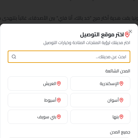
ونيا بقت هدية أكتر مرح "خد بالك، أنا فاي" بين الأصدقاء، غالباً بتتهدى 
ن البالغين المقربين.
اختر موقع التوصيل
Close
الإزهار الداخلية لشقق القاهرة — بتتحمل الإضاءة المنخفضة، مش بتف
اختر مدينتك لرؤية المنتجات المتاحة وخيارات التوصيل
المدن الشائعة
الإسكندرية
العريش
وردي
حذر مرح، دعابة
أسوان
أسيوط
أصفر
بنها
بني سويف
تحذير مبتهج
جميع المدن