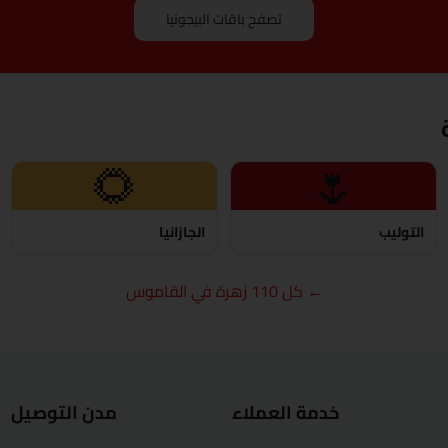
دمياط
تصفح باقات البيجونيا
الفيوم
الجيزة
الغردقة
🌻
🌷
الإسماعيلية
التوليب
الجازانيا
كفر الشيخ
← كل 110 زهرة في القاموس
الخارجة
الأقصر
المنصورة
خدمة العملاء
مدن التوصيل
مرسى مطروح