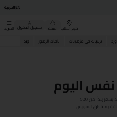
EN
|
العربية
تسجيل الدخول
تتبع الطلب
السلة
المزيد
رد
ترتيبات في مزهريات
باقات الزهور
ورد
 نفس اليوم
بدّل التنقل بين محلات الورد في عتاقة باللي بنعمله إحنا — باقات فريش متنسقة باليد بسعر يبدأ من 500
عنوان في عتاقة ومناطق السويس