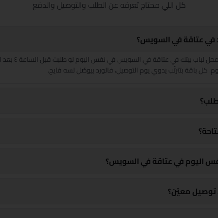
كل اللي محتاج تعرفه عن الطلب والتوصيل والدفع
المنصورة
رد في عتاقة في السويس؟
مرسى مطروح
بنوصّل ورد طازة من المحل 
المنيا
م. كل باقة بتترتّب يدوي يوم التوصيل، فالورد بيوصّل لسه فايح.
بورسعيد
طلب؟
قنا
تاحة؟
شرم الشيخ
شبين الكوم
فس اليوم في عتاقة في السويس؟
سوهاج
توصيل معيّن؟
السويس