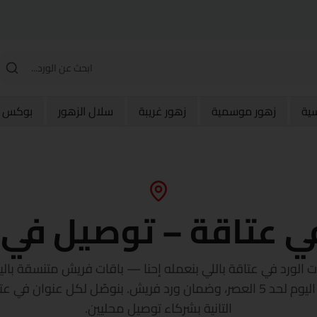
سية
زهور موسمية
زهور غريبة
سلال الزهور
بوكس و
ي عتاقة – توصيل في
جنيه، توصيل في نفس اليوم لحد 5 العصر، وضمان ورد فريش. بنوصّل لكل 
التانية بشركاء توصيل محليين.