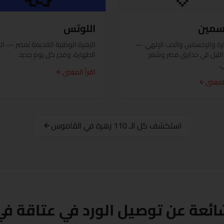
دهب
اسمين
اللوتس
دمنهور
رة والإحساس والحب الإلهي —
الزهرة الوطنية القديمة لمصر — ال
دمياط
الليل في حدايق مصر وشعر
الطهارة، وفجر كل يوم جديد.
.
اقرأ المعنى
الفيوم
المعنى
الجيزة
الغردقة
استكشف كل الـ 110 زهرة في القاموس
الإسماعيلية
كفر الشيخ
الخارجة
شائعة عن توصيل الورد في عتاقة 
الأقصر