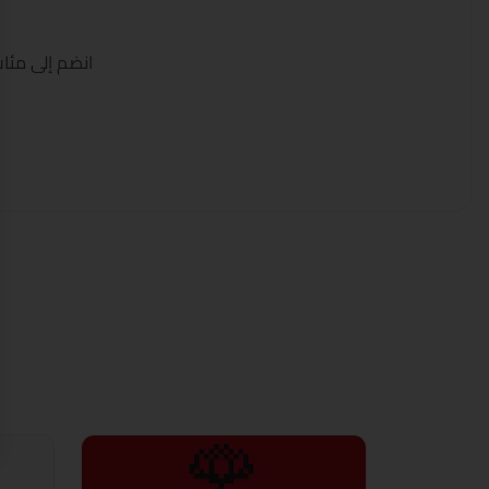
انضم إلى مئات
🌹