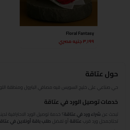
Floral Fantasy
٣٬١٩٩ جنيه مصري
حول
عتاقة
حي صناعي على خليج السويس فيه مصافي البترول ومنطقة اللوج
خدمات توصيل الورد في
عتاقة
تبحث عن
شراء ورد في
عتاقة
؟
خدمة توصيل الورد الاحترافية لدي
تحتاج
محل ورد قرب
عتاقة
أو تفضل
طلب باقة أونلاين في
عتاق