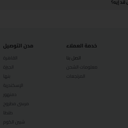
قد إيه؟
طنطا
الزقازيق
خدمة العملاء
مدن التوصيل
اتصل بنا
القاهرة
معلومات الشحن
الجيزة
المرتجعات
بنها
الإسكندرية
دمنهور
مرسى مطروح
طنطا
شبين الكوم