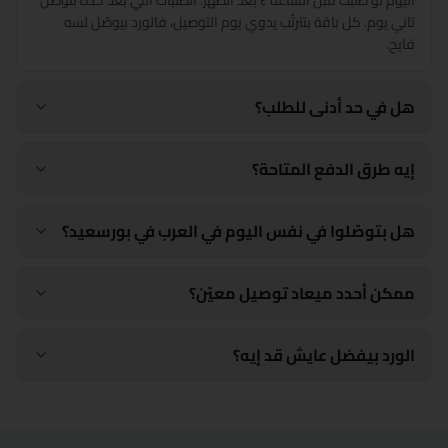
اليوم لو طلبت قبل الساعة ٤ بعد الظهر. الطلبات اللي بعد كده بتوصّل
شرم الشيخ
تاني يوم. كل باقة بتترتّب يدوي يوم التوصيل، فالورد بيوصّل لسه
فايح.
شبين الكوم
سوهاج
هل في حد أدنى للطلب؟
السويس
إيه طرق الدفع المتاحة؟
طنطا
هل بتوصّلوا في نفس اليوم في العرب في بورسعيد؟
الزقازيق
ممكن أحدد ميعاد توصيل معيّن؟
الورد بيفضل عايش قد إيه؟