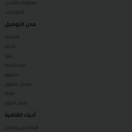
معلومات الشحن
المرتجعات
مدن التوصيل
القاهرة
الجيزة
بنها
الإسكندرية
دمنهور
مرسى مطروح
طنطا
شبين الكوم
أحياء القاهرة
العاشر من رمضان