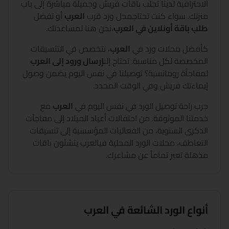
الاحترافية لدينا تجلب باقات فريش وجميلة مباشرة إلى باب
منزلك. سواء كنت تحتاج
محل ورد قرب
العرب
أو تفضل
طلب باقة أونلاين في
العرب
،
نحن هنا لمساعدتك.
كأفضل محلات ورد في
العرب
،
نتخصص في التنسيقات
المخصصة لكل مناسبة. تحتاج إلى
إرسال ورود إلى
العرب
لمفاجأة رومانسية؟ توصيلنا في نفس اليوم يضمن وصول
إيماءتك فريش وفي الوقت المحدد.
جرب راحة توصيل الورد في نفس اليوم في
العرب
مع
خدمتنا الموثوقة. من احتفالات أعياد الميلاد إلى مفاجآت
الذكرى السنوية، من الفعاليات المؤسسية إلى تنسيقات
التعاطف، محلات الورد المحلية في
العرب
ينشئون باقات
مذهلة تعبر تماماً عن مشاعرك.
أنواع الورد الشائعة في
العرب