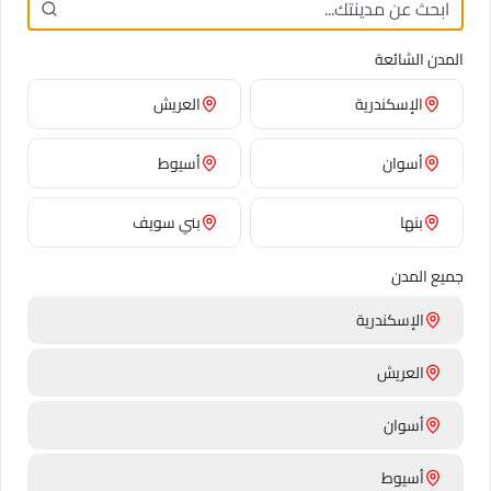
جاهز لطلب الورد في
العرب
؟
المدن الشائعة
انضم إلى مئات العملاء الراضين الذين يثقون بنا
الإسكندرية
العريش
لاحتياجات توصيل الورد في
العرب
.
ورد فريش، خدمة
موثوقة، وأسعار تنافسية مضمونة.
أسوان
أسيوط
ضع طلبك
بنها
بني سويف
جميع المدن
الإسكندرية
العريش
تعرّف على معاني الورد
أسوان
كل زهرة بتقول حاجة. اقرأ معاني ورموز أشهر الورد قبل ما تختار
باقتك.
أسيوط