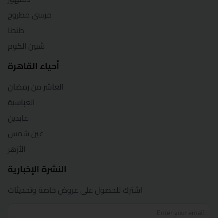
مرسى مطروح
طنطا
شبين الكوم
أحياء القاهرة
العاشر من رمضان
العباسية
عابدين
عين شمس
الأزهر
النشرة الإخبارية
اشترك للحصول على عروض خاصة وتحديثات