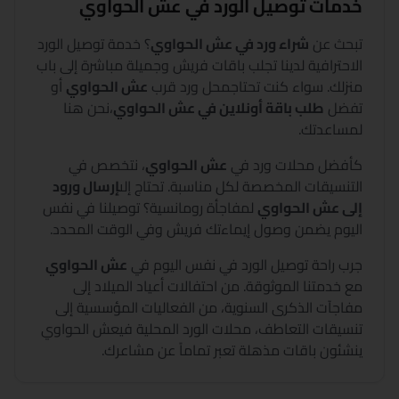
خدمات توصيل الورد في
عش الحواوي
تبحث عن
شراء ورد في
عش الحواوي
؟
خدمة توصيل الورد
الاحترافية لدينا تجلب باقات فريش وجميلة مباشرة إلى باب
منزلك. سواء كنت تحتاج
محل ورد قرب
عش الحواوي
أو
تفضل
طلب باقة أونلاين في
عش الحواوي
،
نحن هنا
لمساعدتك.
كأفضل محلات ورد في
عش الحواوي
،
نتخصص في
التنسيقات المخصصة لكل مناسبة. تحتاج إلى
إرسال ورود
إلى
عش الحواوي
لمفاجأة رومانسية؟ توصيلنا في نفس
اليوم يضمن وصول إيماءتك فريش وفي الوقت المحدد.
جرب راحة توصيل الورد في نفس اليوم في
عش الحواوي
مع خدمتنا الموثوقة. من احتفالات أعياد الميلاد إلى
مفاجآت الذكرى السنوية، من الفعاليات المؤسسية إلى
تنسيقات التعاطف، محلات الورد المحلية في
عش الحواوي
ينشئون باقات مذهلة تعبر تماماً عن مشاعرك.