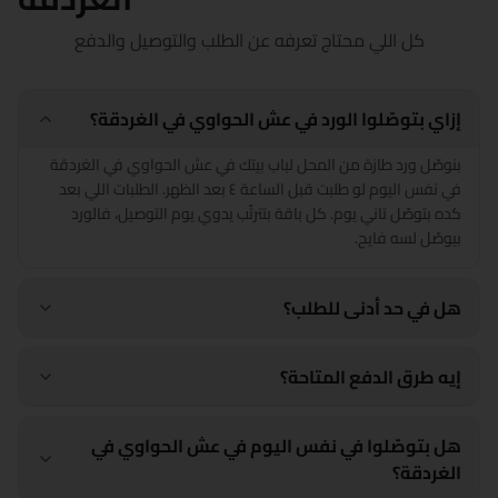
بورسعيد
كل اللي محتاج تعرفه عن الطلب والتوصيل والدفع
قنا
شرم الشيخ
إزاي بتوصّلوا الورد في عش الحواوي في الغردقة؟
بنوصّل ورد طازة من المحل لباب بيتك في عش الحواوي في الغردقة
شبين الكوم
في نفس اليوم لو طلبت قبل الساعة ٤ بعد الظهر. الطلبات اللي بعد
كده بتوصّل تاني يوم. كل باقة بتترتّب يدوي يوم التوصيل، فالورد
سوهاج
بيوصّل لسه فايح.
السويس
هل في حد أدنى للطلب؟
طنطا
إيه طرق الدفع المتاحة؟
الزقازيق
هل بتوصّلوا في نفس اليوم في عش الحواوي في
الغردقة؟