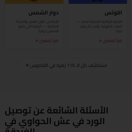
الجيزة
اللوتس
دوار الشمس
الغردقة
الزهرة الوطنية القديمة لمصر —
الإخلاص، طول العمر، والفرحة
البعث، الطهارة، وفجر كل يوم
الصافية — الزهرة اللي بتتبع
جديد.
الشمس حرفياً.
الإسماعيلية
اقرأ المعنى
اقرأ المعنى
كفر الشيخ
الخارجة
استكشف كل الـ 110 زهرة في القاموس
الأقصر
المنصورة
مرسى مطروح
الأسئلة الشائعة عن توصيل
الورد في عش الحواوي في
المنيا
الغردقة