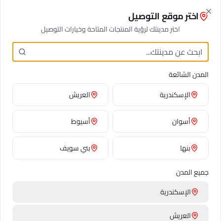
مجاويش
اختر موقع التوصيل
Close
اختر مدينتك لرؤية المنتجات المتاحة وخيارات التوصيل
جاهز لطلب الورد في
عش
المدن الشائعة
الحواوي
؟
الإسكندرية
العريش
انضم إلى مئات العملاء الراضين الذين يثقون بنا
أسوان
أسيوط
لاحتياجات توصيل الورد في
عش الحواوي
.
ورد فريش،
خدمة موثوقة، وأسعار تنافسية مضمونة.
بنها
بني سويف
ضع طلبك
جميع المدن
الإسكندرية
العريش