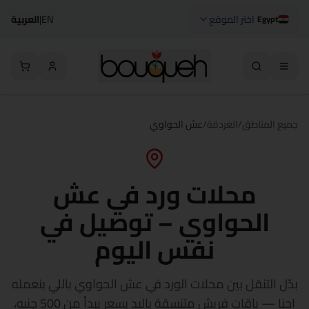
اختر الموقع
EN
|
العربية
Egypt
جميع المناطق
/
الغردقة
/
عش الحواوي
محلات ورد في عش
الحواوي – توصيل في
نفس اليوم
بدّل التنقل بين محلات الورد في عش الحواوي باللي بنعمله
إحنا — باقات فريش متنسقة باليد بسعر يبدأ من 500 جنيه،