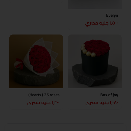
Evelyn
١٬٥٠٠ جنيه مصري
Hearts ( 25 roses)
Box of joy
١٬٠٨٠ جنيه مصري
١٬٢٠٠ جنيه مصري