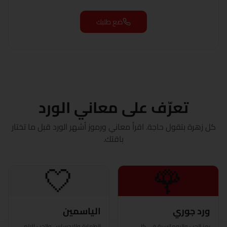
الفيوم
ضع طلبك
الجيزة
الغردقة
الإسماعيلية
تعرّف على معاني الورد
كفر الشيخ
كل زهرة بتقول حاجة. اقرأ معاني ورموز أشهر الورد قبل ما تختار
الخارجة
باقتك.
الأقصر
🤍
🌹
المنصورة
مرسى مطروح
ورد جوري
الياسمين
رمز الحب والرومانسية في كل
الطهارة والإحساس والحب الإلهي