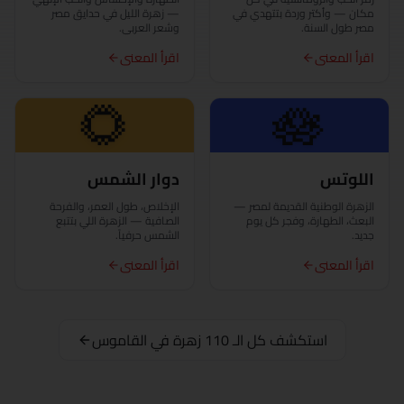
المنيا
مكان — وأكتر وردة بتتهدي في
— زهرة الليل في حدايق مصر
مصر طول السنة.
وشعر العربي.
بورسعيد
اقرأ المعنى
اقرأ المعنى
🌻
🪷
قنا
شرم الشيخ
اللوتس
دوار الشمس
شبين الكوم
الزهرة الوطنية القديمة لمصر —
الإخلاص، طول العمر، والفرحة
سوهاج
البعث، الطهارة، وفجر كل يوم
الصافية — الزهرة اللي بتتبع
جديد.
الشمس حرفياً.
السويس
اقرأ المعنى
اقرأ المعنى
طنطا
استكشف كل الـ 110 زهرة في القاموس
الزقازيق