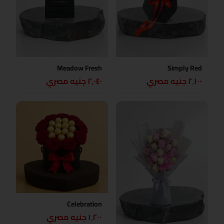
Meadow Fresh
Simply Red
٢٬١٠٠ جنيه مصري
٢٬٠٤٠ جنيه مصري
Celebration
١٬٢٠٠ جنيه مصري