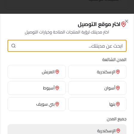
اختر موقع التوصيل
Close
معلومات الطلب السريع
اختر مدينتك لرؤية المنتجات المتاحة وخيارات التوصيل
ساعات التوصيل
9:00 ص - 9:00 م
المدن الشائعة
منطقة التغطية
جميع
المنصورية
الإسكندرية
العريش
تقييم العملاء
4.8/5 (127 تقييم)
أسوان
أسيوط
بنها
بني سويف
مناطق أخرى في
الجيزة
جميع المدن
السادس من أكتوبر
الإسكندرية