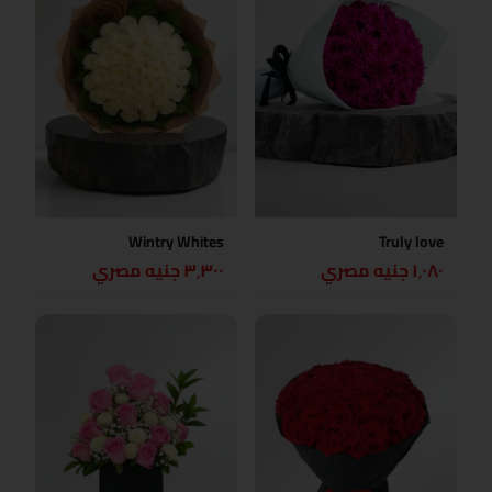
Wintry Whites
Truly love
١٬٠٨٠ جنيه مصري
٣٬٣٠٠ جنيه مصري