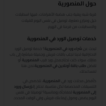
حول
المنصورية
قرية شبه ريفية جنب هضبة الأهرامات، فيها اسطبلات
خيل ومزارع صغيرة. توصيل في نفس اليوم للفيلات
والاسطبلات من فرعنا في الهرم.
خدمات توصيل الورد في
المنصورية
تبحث عن
شراء ورد في
المنصورية
؟
خدمة توصيل الورد
الاحترافية لدينا تجلب باقات فريش وجميلة مباشرة إلى باب
منزلك. سواء كنت تحتاج
محل ورد قرب
المنصورية
أو
تفضل
طلب باقة أونلاين في
المنصورية
،
نحن هنا
لمساعدتك.
كأفضل محلات ورد في
المنصورية
،
نتخصص في
التنسيقات المخصصة لكل مناسبة. تحتاج إلى
إرسال ورود
إلى
المنصورية
لمفاجأة رومانسية؟ توصيلنا في نفس
اليوم يضمن وصول إيماءتك فريش وفي الوقت المحدد.