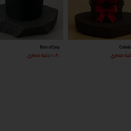
Box of joy
Celeb
١٬٠٨٠ جنيه مصري