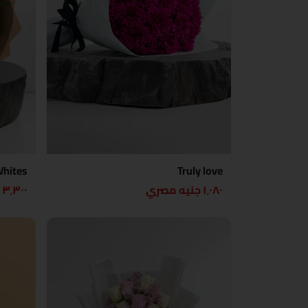
Whites
Truly love
١٬٠٨٠ جنيه مصري
٣٬٣٠٠ جنيه مصري