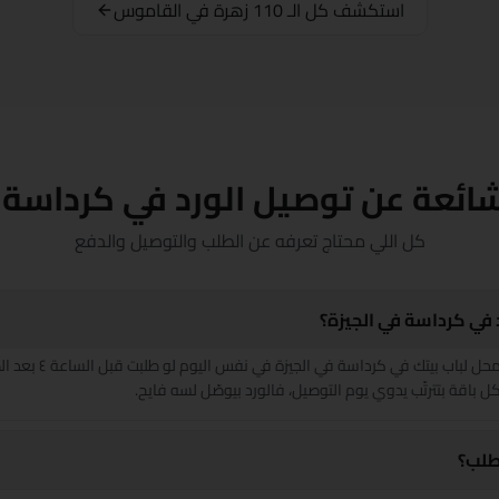
استكشف كل الـ 110 زهرة في القاموس
المنيا
بورسعيد
قنا
شرم الشيخ
شائعة عن توصيل الورد في كرداسة 
شبين الكوم
كل اللي محتاج تعرفه عن الطلب والتوصيل والدفع
سوهاج
د في كرداسة في الجيزة؟
السويس
بنوصّل ورد طازة من المحل لب
طنطا
ل باقة بتترتّب يدوي يوم التوصيل، فالورد بيوصّل لسه فايح.
الزقازيق
طلب؟