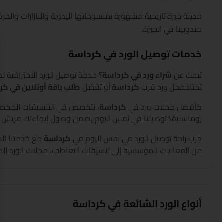
مدينة جيزة تاريخية مشهورة بمنسوجاتها اليدوية والبازارات والح
مندوبينا في الجيزة.
خدمات توصيل الورد في
كرداسة
تبحث عن
شراء ورد في
كرداسة
؟
خدمة توصيل الورد الاحترافية ل
تحتاج
محل ورد قرب
كرداسة
أو تفضل
طلب باقة أونلاين في
كر
كأفضل محلات ورد في
كرداسة
،
نتخصص في التنسيقات المخصصة
رومانسية؟ توصيلنا في نفس اليوم يضمن وصول إيماءتك فريش و
جرب راحة توصيل الورد في نفس اليوم في
كرداسة
مع خدمتنا الم
من الفعاليات المؤسسية إلى تنسيقات التعاطف، محلات الورد الم
أنواع الورد الشائعة في
كرداسة