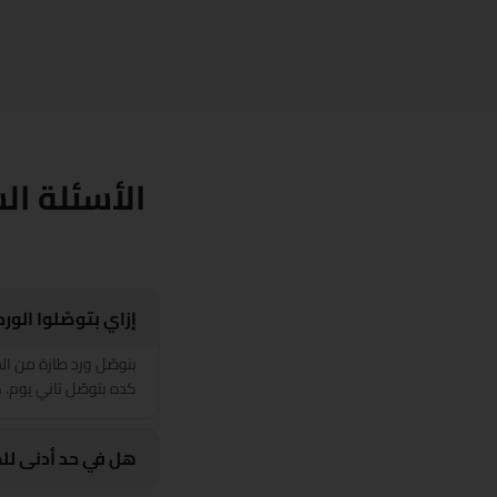
الأسئلة ال
إزاي بتوصّلوا الور
كده بتوصّل تاني يوم. ك
هل في حد أدنى لل