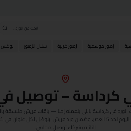
سية
زهور موسمية
زهور غريبة
سلال الزهور
بوكس و
ي كرداسة – توصيل في
جنيه، توصيل في نفس اليوم لحد 5 العصر، وضمان ورد فريش. بنوصّل لكل ع
التانية بشركاء توصيل محليين.