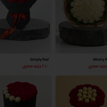
Simply Red
Wintry 
٢٬١٠٠ جنيه مصري