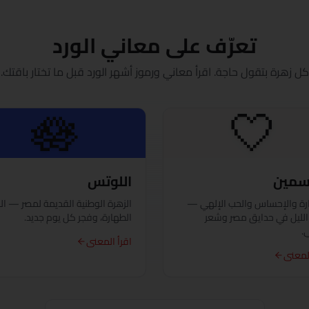
الفيوم
تعرّف على معاني الورد
الجيزة
كل زهرة بتقول حاجة. اقرأ معاني ورموز أشهر الورد قبل ما تختار باقتك.
الغردقة
🪷
🤍
الإسماعيلية
كفر الشيخ
اسمين
اللوتس
الخارجة
رة والإحساس والحب الإلهي —
الزهرة الوطنية القديمة لمصر — ال
الليل في حدايق مصر وشعر
الطهارة، وفجر كل يوم جديد.
الأقصر
.
اقرأ المعنى
المنصورة
المعنى
مرسى مطروح