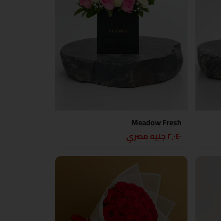
Meadow Fresh
٢٬٠٤٠ جنيه مصري