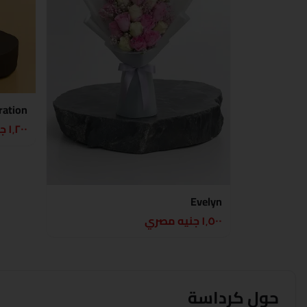
ration
١٬٢٠٠ جنيه مصري
Evelyn
١٬٥٠٠ جنيه مصري
حول
كرداسة