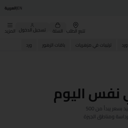
EN
|
العربية
تسجيل الدخول
تتبع الطلب
السلة
المزيد
رد
ترتيبات في مزهريات
باقات الزهور
ورد
 نفس اليوم
بدّل التنقل بين محلات الورد في كرداسة باللي بنعمله إحنا — باقات فريش متنسقة باليد بسعر يبدأ من 500
نوان في كرداسة ومناطق الجيزة