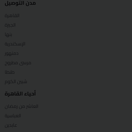
مدن التوصيل
القاهرة
الجيزة
بنها
الإسكندرية
دمنهور
مرسى مطروح
طنطا
شبين الكوم
أحياء القاهرة
العاشر من رمضان
العباسية
عابدين