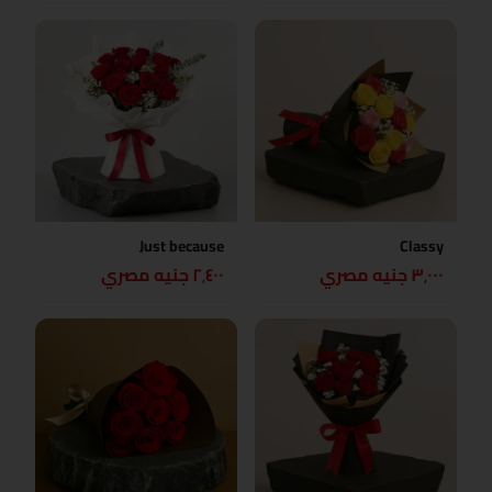
Just because
Classy
٣٬٠٠٠ جنيه مصري
٢٬٤٠٠ جنيه مصري