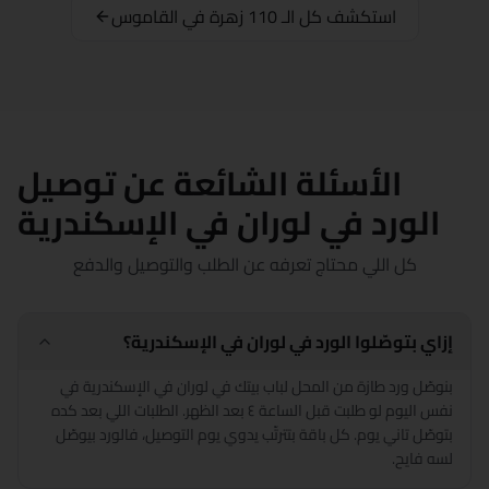
استكشف كل الـ 110 زهرة في القاموس
شبين الكوم
سوهاج
السويس
الأسئلة الشائعة عن توصيل
طنطا
الورد في لوران في الإسكندرية
الزقازيق
كل اللي محتاج تعرفه عن الطلب والتوصيل والدفع
إزاي بتوصّلوا الورد في لوران في الإسكندرية؟
بنوصّل ورد طازة من المحل لباب بيتك في لوران في الإسكندرية في
نفس اليوم لو طلبت قبل الساعة ٤ بعد الظهر. الطلبات اللي بعد كده
بتوصّل تاني يوم. كل باقة بتترتّب يدوي يوم التوصيل، فالورد بيوصّل
لسه فايح.