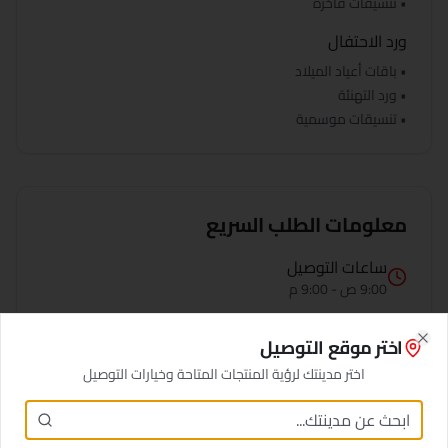
• تنسيقات فاخرة
ورد الاحتفال
• باقات أعياد الميلاد
• ورد التهنئة
• تنسيقات موسمية
معلومات الطلب السريع
ساعات التوصيل
9:00 ص - 9:00 م
منطقة التغطية
اختر موقع التوصيل
جميع
لوران
Close
اختر مدينتك لرؤية المنتجات المتاحة وخيارات التوصيل
تقييم العملاء
4.8/5 (127 تقييم)