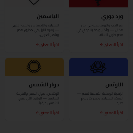
كفر الشيخ
ورد جوري
الياسمين
الخارجة
رمز الحب والرومانسية في كل
الطهارة والإحساس والحب الإلهي
مكان — وأكتر وردة بتتهدي في
— زهرة الليل في حدايق مصر
مصر طول السنة.
وشعر العربي.
الأقصر
اقرأ المعنى
اقرأ المعنى
المنصورة
🌻
🪷
مرسى مطروح
المنيا
اللوتس
دوار الشمس
الزهرة الوطنية القديمة لمصر —
الإخلاص، طول العمر، والفرحة
بورسعيد
البعث، الطهارة، وفجر كل يوم
الصافية — الزهرة اللي بتتبع
جديد.
الشمس حرفياً.
قنا
اقرأ المعنى
اقرأ المعنى
شرم الشيخ