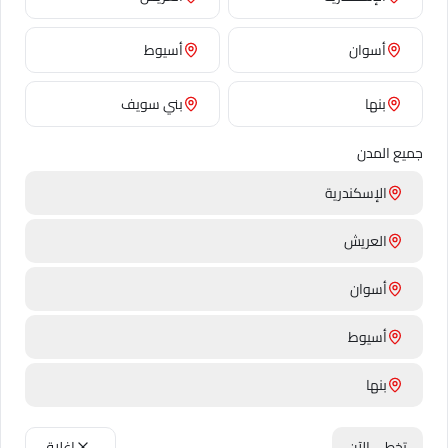
أسوان
أسيوط
اعم
شكراً
بنها
بني سويف
جميع المدن
🌼
🌼
الإسكندرية
العريش
أخيليا
الأقحوان
❤️
🌺
أسوان
أسيوط
أماريليس
الأنثوريوم
بنها
كل الـ 110 زهرة في القاموس
بني سويف
تخطى الآن
إغلاق