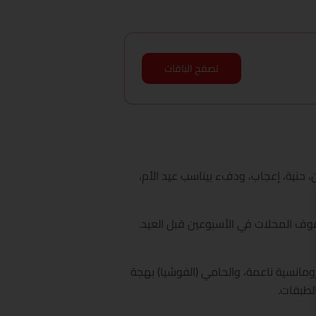
تصفح الباقات
، حنية، إعجاب، ودفء بيناسب عيد الأم،
نيا الوردي بيخلصوا من رفوف المحلات في الأسبوعين قبل العيد.
رومانسية ناعمة، والحامي (الفوشيا) بهجة
لطبقات.