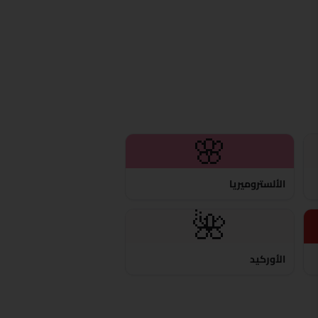
🌸
الألستروميريا
🌺
الأوركيد