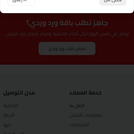
القاهرة
جاهز تطلب باقة ورد وردي؟
دهب
نوصّل في نفس اليوم لكل أنحاء القاهرة ومصر. ضمان ورد فريش.
دمنهور
تصفح باقات ورد وردي
دمياط
الفيوم
الجيزة
خدمة العملاء
مدن التوصيل
الغردقة
اتصل بنا
القاهرة
الإسماعيلية
معلومات الشحن
الجيزة
المرتجعات
بنها
كفر الشيخ